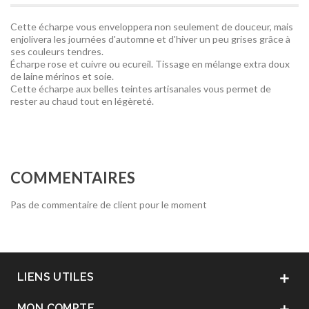
Cette écharpe vous enveloppera non seulement de douceur, mais
enjolivera les journées d'automne et d'hiver un peu grises grâce à
ses couleurs tendres.
Écharpe rose et cuivre ou ecureil. Tissage en mélange extra doux
de laine mérinos et soie.
Cette écharpe aux belles teintes artisanales vous permet de
rester au chaud tout en légèreté.
COMMENTAIRES
Pas de commentaire de client pour le moment
LIENS UTILES

MON COMPTE